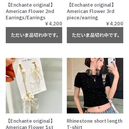
【Enchante original】
【Enchante original】
American Flower 2nd
American Flower 3rd
お気に入り
Earrings/Earrings
piece/earring
￥4,200
￥4,200
MEMBER
ただいま品切れ中です。
ただいま品切れ中です。
LOGIN
【Enchante original】
Rhinestone short length
American Flower 1st
T-shirt