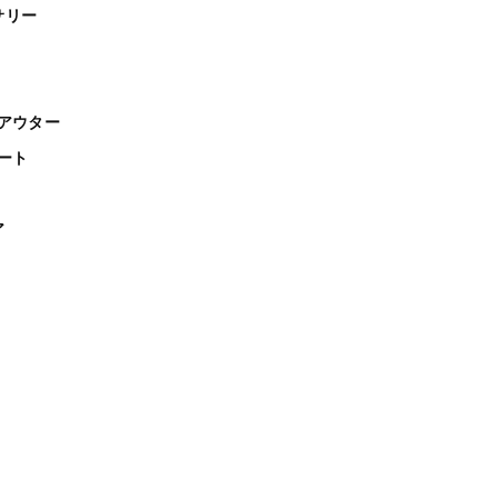
サリー
アウター
ート
ア