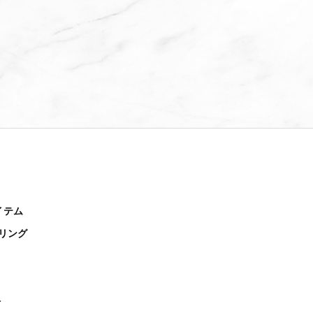
イテム
リング
ト