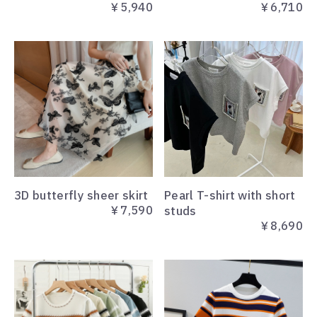
￥5,940
￥6,710
3D butterfly sheer skirt
Pearl T-shirt with short
￥7,590
studs
￥8,690