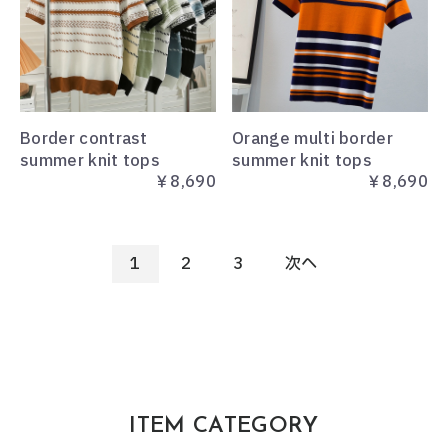
Border contrast
Orange multi border
summer knit tops
summer knit tops
￥8,690
￥8,690
1
2
3
次へ
ITEM CATEGORY