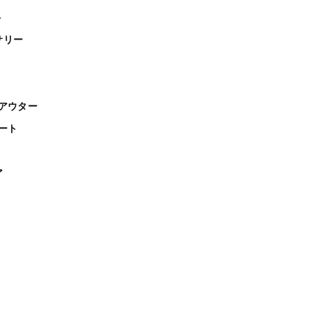
ト
サリー
アウター
ート
ア