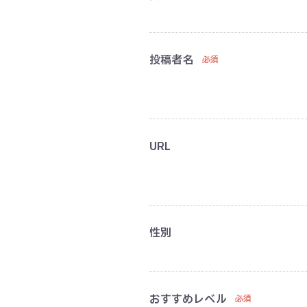
ネックレス
ブレスレット
投稿者名
必須
ブローチ
ヘアアクセサリー
アパレル
その他
URL
性別
おすすめレベル
必須